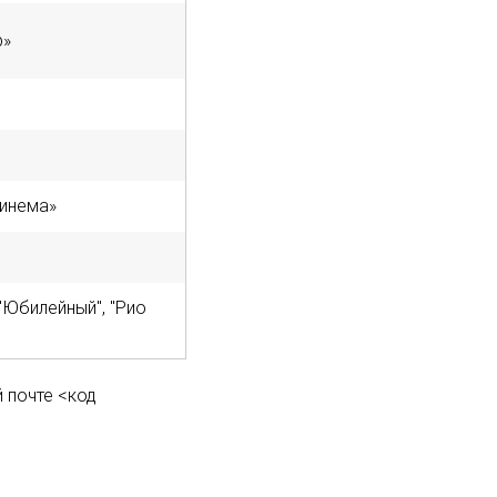
р»
инема»
"Юбилейный", "Рио
 почте <код