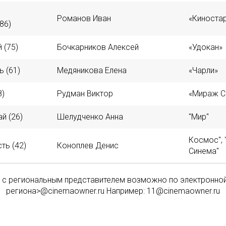
Романов Иван
«Киноста
86)
 (75)
Бочкарников Алексей
«Удокан»
 (61)
Медяникова Елена
«Чарли»
8)
Рудман Виктор
«Мираж С
й (26)
Шелудченко Анна
"Мир"
Космос", 
ть (42)
Коноплев Денис
Синема"
я с региональным представителем возможно по электронной
региона>@cinemaowner.ru Например: 11@cinemaowner.ru