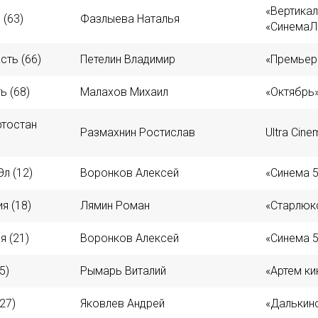
«Вертикал
 (63)
Фазлыева Наталья
«СинемаЛ
сть (66)
Петелин Владимир
«Премьер
ь (68)
Малахов Михаил
«Октябрь
ртостан
Размахнин Ростислав
Ultra Cin
л (12)
Воронков Алексей
«Синема 5
я (18)
Лямин Роман
«Старлюк
я (21)
Воронков Алексей
«Синема 5
5)
Рымарь Виталий
«Артем ки
27)
Яковлев Андрей
«Далькин