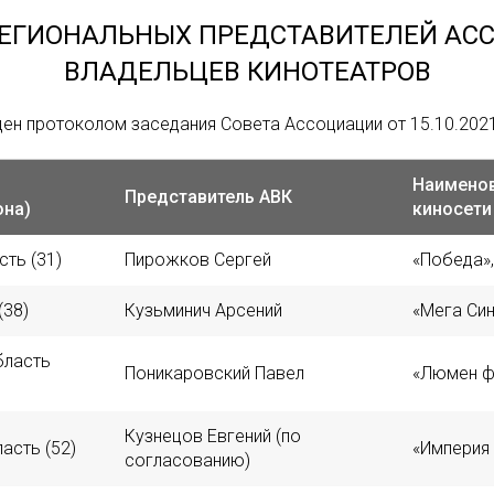
РЕГИОНАЛЬНЫХ ПРЕДСТАВИТЕЛЕЙ АС
ВЛАДЕЛЬЦЕВ КИНОТЕАТРОВ
ен протоколом заседания Совета Ассоциации от 15.10.2021
Наименов
Представитель АВК
она)
киносети
ть (31)
Пирожков Сергей
«Победа»,
(38)
Кузьминич Арсений
«Мега Си
бласть
Поникаровский Павел
«Люмен ф
Кузнецов Евгений (по
асть (52)
«Империя 
согласованию)