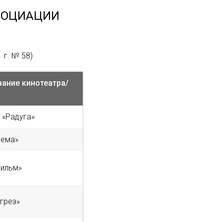
СОЦИАЦИИ
 г. № 58)
ание кинотеатра/
 «Радуга»
нема»
ильм»
грез»