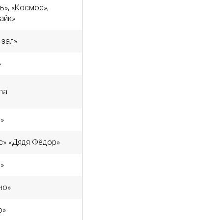
ь», «Космос»,
айк»
 зал»
»
ema
»
с» «Дядя Фёдор»
»
но»
о»